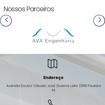
Nossos Parceiros
Endereço
Avenida Doutor Cláudio José Gueiros Leite
2388
Paulista
PE